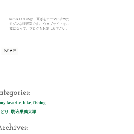
barber LOTUSは、寛ぎをテーマに求めた
モダンな理容室です。 ウェブサイトをご
覧になって、ブログもお楽しみ下さい。
MAP
ategories:
my favorite
,
bike
,
fishing
おどり
,
駒込巣鴨大塚
rchives: