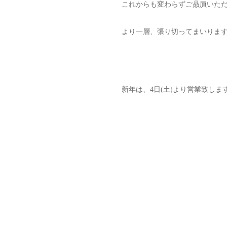
これからも変わらずご贔屓いた
より一層、張り切ってまいりま
新年は、4日(土)より営業致しま