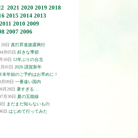
22
2021
2020
2019
2018
16
2015
2014
2013
2011
2010
2009
08
2007
2006
月20日
真打昇進披露興行
年04月05日
好きな季節
2月10日
12年ぶりの台北
01月01日
2026 謹賀新年
年末年始のご予約はお早めに！
10月09日
一番遠い国内
08月28日
暑すぎる….
年07月30日
夏の五能線
04日
まだまだ知らないもの
月06日
はじめて行ってみた