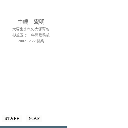
中嶋 宏明
大塚生まれの大塚育ち
杉並区で11年間勤務後
2002.12.22 開業
STAFF
MAP