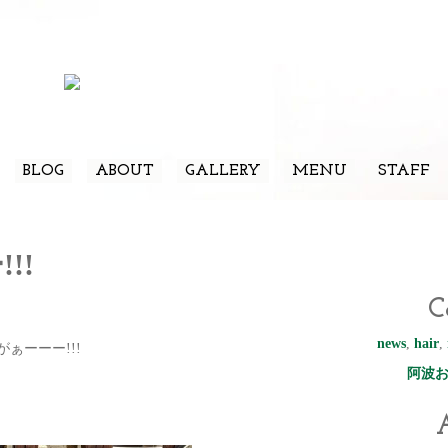
BLOG
ABOUT
GALLERY
MENU
STAFF
!!
C
news
,
hair
,
ぁーーー!!!
阿波
A