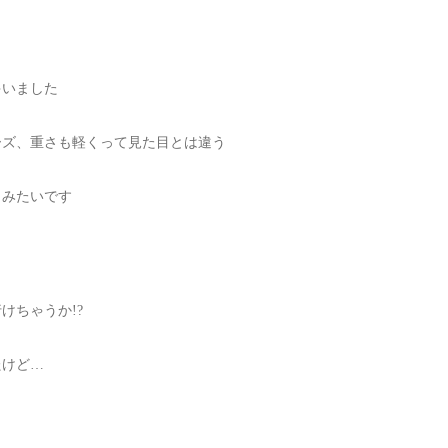
ゃいました
ーズ、重さも軽くって見た目とは違う
うみたいです
けちゃうか!?
たけど…
。