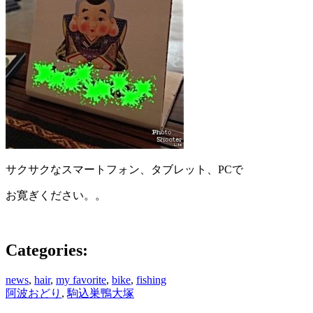
サクサクなスマートフォン、タブレット、PCで
お寛ぎください。。
Categories:
news
,
hair
,
my favorite
,
bike
,
fishing
阿波おどり
,
駒込巣鴨大塚