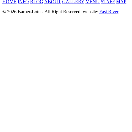
HOME
INFO
BLOG
ABOUT
GALLERY
MENU
STAFF
MAP
© 2026 Barber-Lotus. All Right Reserved.
website:
Fast River