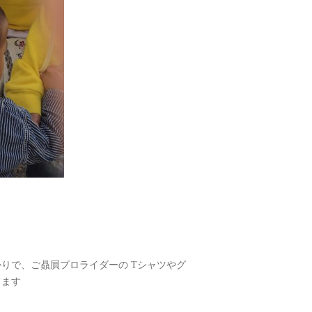
りで、ご贔屓プロライダーの Tシャツやグ
てます