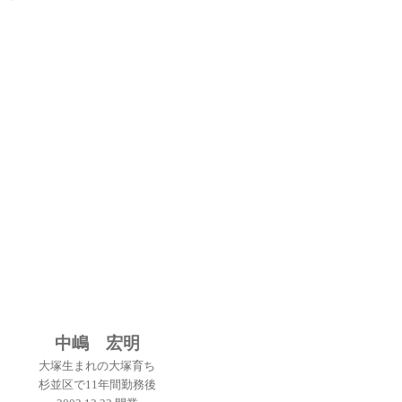
中嶋 宏明
大塚生まれの大塚育ち
杉並区で11年間勤務後