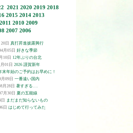
22
2021
2020
2019
2018
16
2015
2014
2013
2011
2010
2009
08
2007
2006
月20日
真打昇進披露興行
年04月05日
好きな季節
2月10日
12年ぶりの台北
01月01日
2026 謹賀新年
年末年始のご予約はお早めに！
10月09日
一番遠い国内
08月28日
暑すぎる….
年07月30日
夏の五能線
04日
まだまだ知らないもの
月06日
はじめて行ってみた