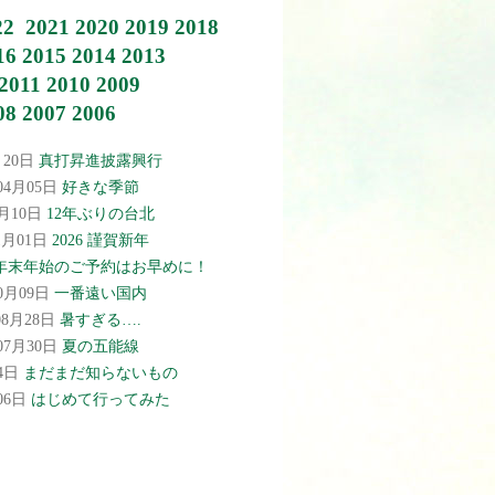
22
2021
2020
2019
2018
16
2015
2014
2013
2011
2010
2009
08
2007
2006
月20日
真打昇進披露興行
年04月05日
好きな季節
2月10日
12年ぶりの台北
01月01日
2026 謹賀新年
年末年始のご予約はお早めに！
10月09日
一番遠い国内
08月28日
暑すぎる….
年07月30日
夏の五能線
04日
まだまだ知らないもの
月06日
はじめて行ってみた