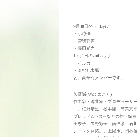
9月30日の1st dayは
・小椋佳
・曽我部恵一
・藤田尚之
10月1日の2nd dayは
・イルカ
・奇妙礼太郎
と、豪華なメンバーです。
矢野誠(やの まこと)
作曲家・編曲家・プロデューサー
一、細野晴臣、松本隆、筒美京平
ブレッド&バターなどの作・編
美奈子、矢野顕子、南佳孝、石
シーンを開拓。井上陽水、岡林