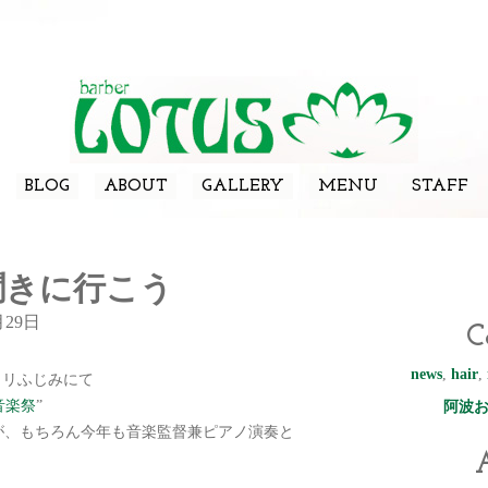
BLOG
ABOUT
GALLERY
MENU
STAFF
聞きに行こう
月29日
C
news
,
hair
,
ラリふじみにて
音楽祭
”
阿波
んが、もちろん今年も音楽監督兼ピアノ演奏と
A